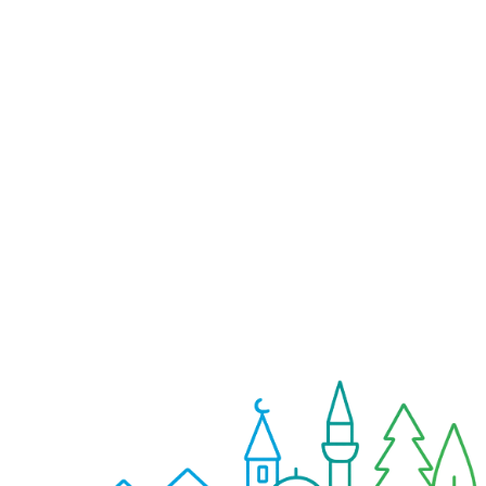
10. Politika Değişiklikleri
Bu gizlilik politikası gerekli durumlarda
güncellenebilir. Önemli değişiklikler web
sitemizde duyurulacak ve yürürlük tarihi
belirtilecektir. Düzenli olarak bu sayfayı
ziyaret etmenizi öneriyoruz.